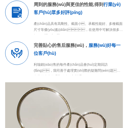
周到的服務(wù)與更佳的性能,得到
行業(yè)
客戶(hù)眾多好評(píng)
產(chǎn)品具有高剛性、截面小、承載性能好、多種截面
尺寸等優(yōu)點(diǎn)，在使用中可解決很多常
規(guī)問(wèn)題
完善貼心的售后服務(wù)，
服務(wù)好每一
位客戶(hù)
利瑞銷(xiāo)售的每件產(chǎn)品會(huì)定期回訪
(fǎng)，我司善于處理實(shí)際的疑難問(wèn)題，
有著健全的管理和服務(wù)體系