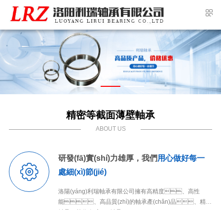
1
2
3
精密等截面薄壁軸承
ABOUT US
研發(fā)實(shí)力雄厚，我們
用心做好每一
處細(xì)節(jié)
洛陽(yáng)利瑞軸承有限公司擁有高精度、高性
能、高品質(zhì)的軸承產(chǎn)品、精密
軸承、替代進(jìn)口軸承